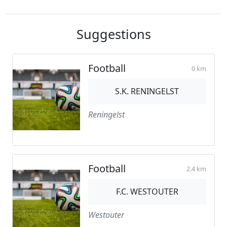
Suggestions
Football
0 km
S.K. RENINGELST
Reningelst
Football
2.4 km
F.C. WESTOUTER
Westouter