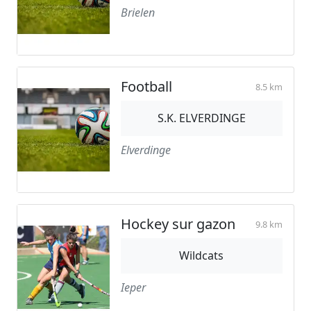
Brielen
Football
8.5 km
S.K. ELVERDINGE
Elverdinge
Hockey sur gazon
9.8 km
Wildcats
Ieper