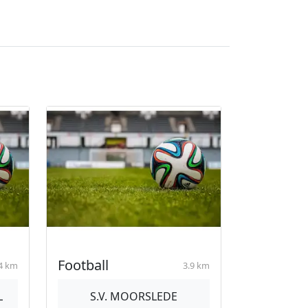
Football
4 km
3.9 km
L
S.V. MOORSLEDE