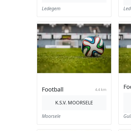
Ledegem
Le
Fo
Football
4.4 km
K.S.V. MOORSELE
Moorsele
Gul