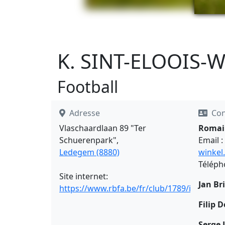
K. SINT-ELOOIS-
Football
Adresse
Con
Vlaschaardlaan 89 "Ter
Romai
Schuerenpark",
Email :
Ledegem (8880)
winkel
Téléph
Site internet:
Jan Br
https://www.rbfa.be/fr/club/1789/infos
Filip D
Serge 