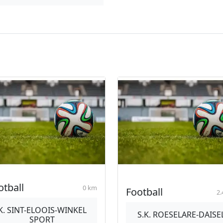
otball
0 km
Football
2.
K. SINT-ELOOIS-WINKEL
S.K. ROESELARE-DAISE
SPORT