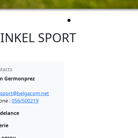
WINKEL SPORT
tacts
n Germonprez
.sport@belgacom.net
one :
056/500219
idelance
erie
Lagrou