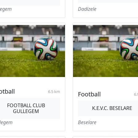
degem
Dadizele
otball
6.5 km
Football
6.
FOOTBALL CLUB
K.E.V.C. BESELARE
GULLEGEM
legem
Beselare