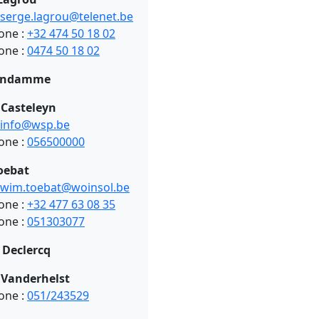
serge.lagrou@telenet.be
one :
+32 474 50 18 02
one :
0474 50 18 02
andamme
 Casteleyn
info@wsp.be
one :
056500000
oebat
wim.toebat@woinsol.be
one :
+32 477 63 08 35
one :
051303077
 Declercq
 Vanderhelst
one :
051/243529