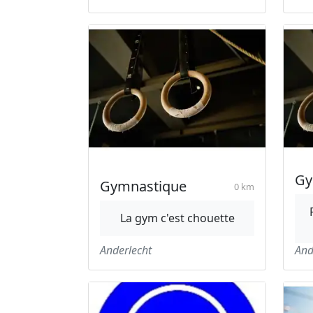
Gy
Gymnastique
0 km
La gym c'est chouette
Anderlecht
And