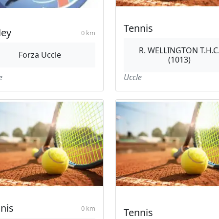
Tennis
ley
0 km
R. WELLINGTON T.H.C
Forza Uccle
(1013)
e
Uccle
nis
0 km
Tennis