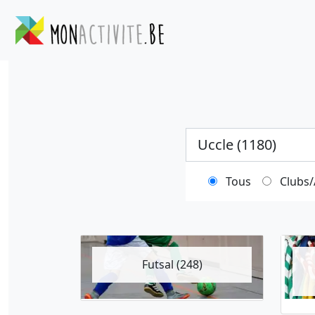
Ville
Tous
Clubs/
Futsal (248)