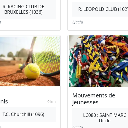
R. RACING CLUB DE
R. LEOPOLD CLUB (102
BRUXELLES (1036)
e
Uccle
Mouvements de
nis
jeunesses
0 km
T.C. Churchill (1096)
LC080 : SAINT MARC
Uccle
e
Uccle