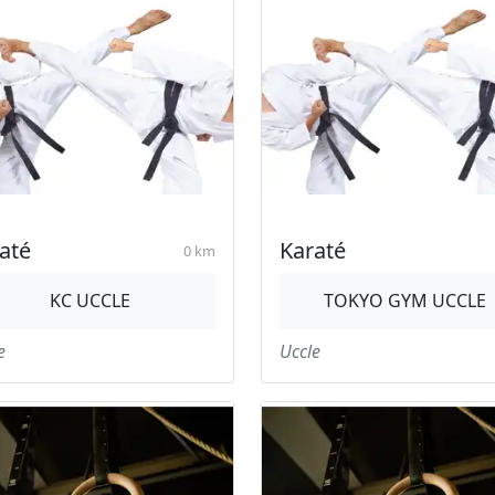
até
Karaté
0 km
KC UCCLE
TOKYO GYM UCCLE
e
Uccle