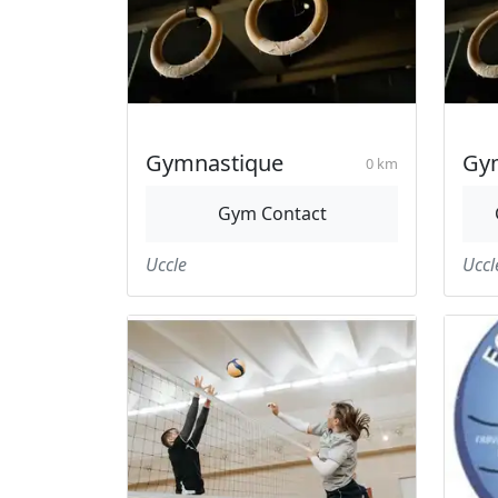
Gymnastique
Gy
0 km
Gym Contact
Uccle
Uccl