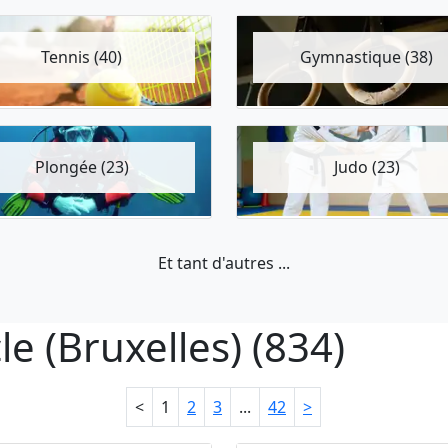
Tennis (40)
Gymnastique (38)
Plongée (23)
Judo (23)
Et tant d'autres ...
le (Bruxelles) (834)
<
1
2
3
...
42
>