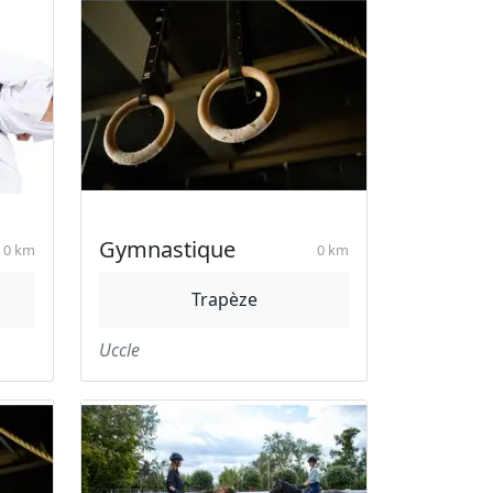
Gymnastique
0 km
0 km
Trapèze
Uccle