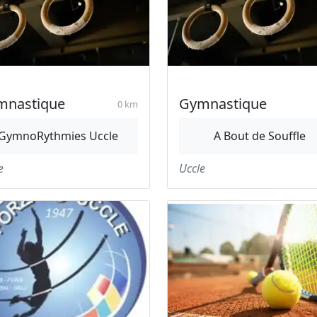
mnastique
Gymnastique
0 km
GymnoRythmies Uccle
A Bout de Souffle
e
Uccle