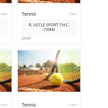
Tennis
0 km
0 km
.
R. UCCLE SPORT T.H.C.
(1044)
Uccle
Tennis
0 km
0 km