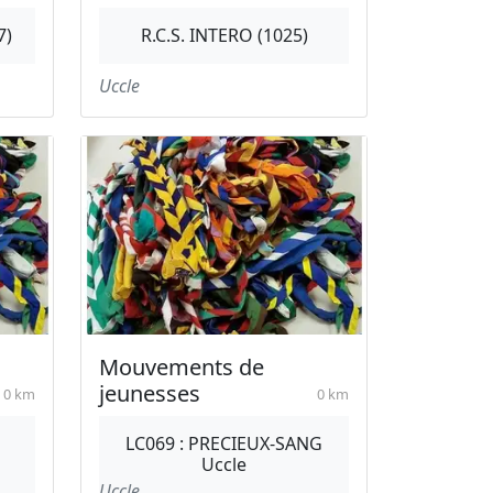
7)
R.C.S. INTERO (1025)
Uccle
Mouvements de
jeunesses
0 km
0 km
LC069 : PRECIEUX-SANG
Uccle
Uccle