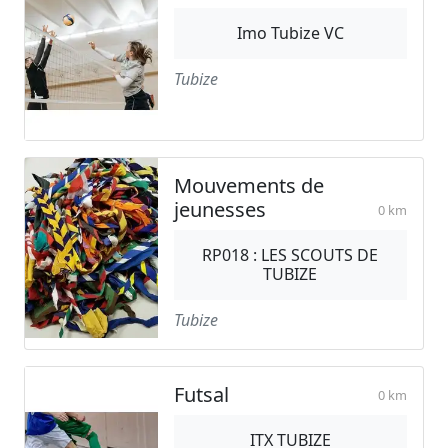
Imo Tubize VC
Tubize
Mouvements de
jeunesses
0 km
RP018 : LES SCOUTS DE
TUBIZE
Tubize
Futsal
0 km
ITX TUBIZE