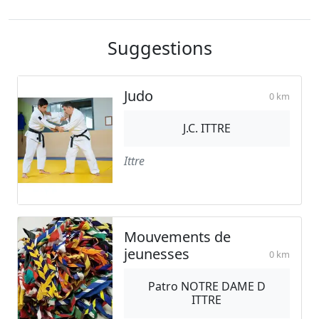
Suggestions
Judo
0 km
J.C. ITTRE
Ittre
Mouvements de
jeunesses
0 km
Patro NOTRE DAME D
ITTRE