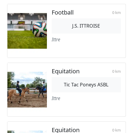
Football
0 km
J.S. ITTROISE
Ittre
Equitation
0 km
Tic Tac Poneys ASBL
Ittre
Equitation
0 km