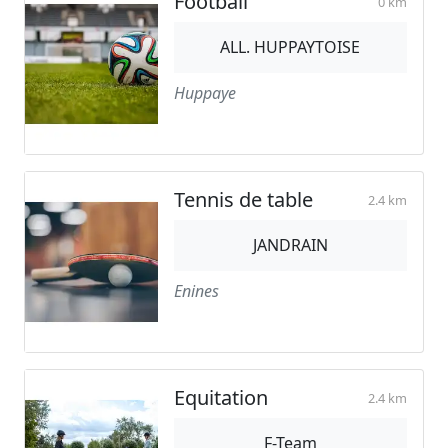
Football
0 km
ALL. HUPPAYTOISE
Huppaye
Tennis de table
2.4 km
JANDRAIN
Enines
Equitation
2.4 km
F-Team