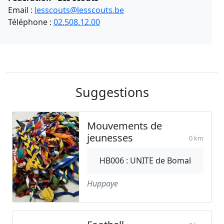
Email :
lesscouts@lesscouts.be
Téléphone :
02.508.12.00
Suggestions
Mouvements de
jeunesses
0 km
HB006 : UNITE de Bomal
Huppaye