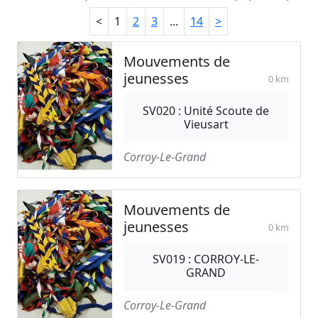
<
1
2
3
...
14
>
Mouvements de
jeunesses
0 km
SV020 : Unité Scoute de
Vieusart
Corroy-Le-Grand
Mouvements de
jeunesses
0 km
SV019 : CORROY-LE-
GRAND
Corroy-Le-Grand