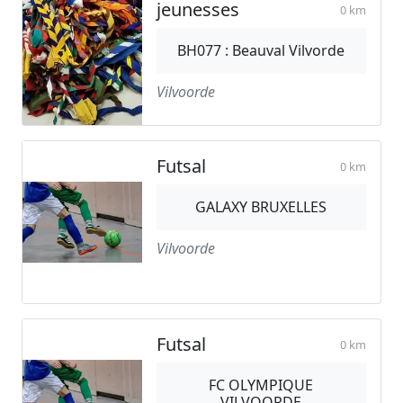
jeunesses
0 km
BH077 : Beauval Vilvorde
Vilvoorde
Futsal
0 km
GALAXY BRUXELLES
Vilvoorde
Futsal
0 km
FC OLYMPIQUE
VILVOORDE