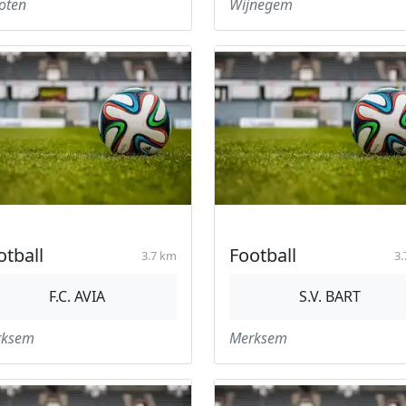
oten
Wijnegem
otball
Football
3.7 km
3.
F.C. AVIA
S.V. BART
rksem
Merksem