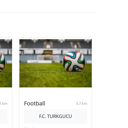
Football
2 km
3.7 km
F.C. TURKGUCU