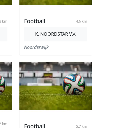
Football
3 km
4.6 km
K. NOORDSTAR V.V.
Noorderwijk
7 km
Football
5.7 km