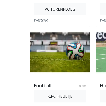
VC TORENPLOEG
Westerlo
Wes
Football
Ho
6 km
K.F.C. HEULTJE