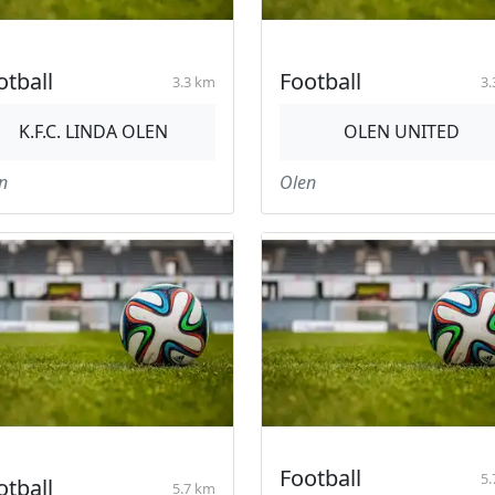
otball
Football
3.3 km
3.
K.F.C. LINDA OLEN
OLEN UNITED
n
Olen
Football
5.
otball
5.7 km