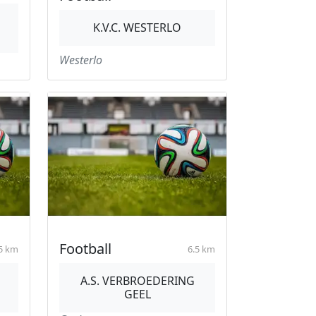
K.V.C. WESTERLO
Westerlo
Football
5 km
6.5 km
A.S. VERBROEDERING
GEEL