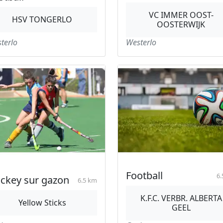
VC IMMER OOST-
HSV TONGERLO
OOSTERWIJK
terlo
Westerlo
Football
6.
ckey sur gazon
6.5 km
K.F.C. VERBR. ALBERTA
Yellow Sticks
GEEL