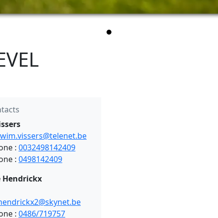
EVEL
tacts
ssers
wim.vissers@telenet.be
one :
0032498142409
one :
0498142409
e Hendrickx
e.hendrickx2@skynet.be
one :
0486/719757