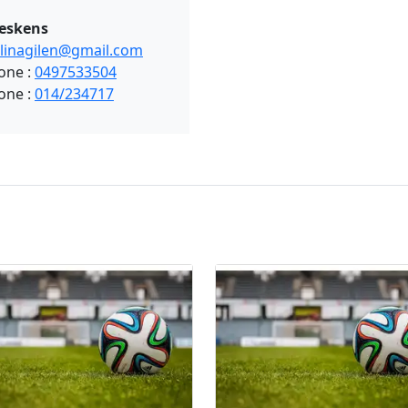
eskens
linagilen@gmail.com
one :
0497533504
one :
014/234717