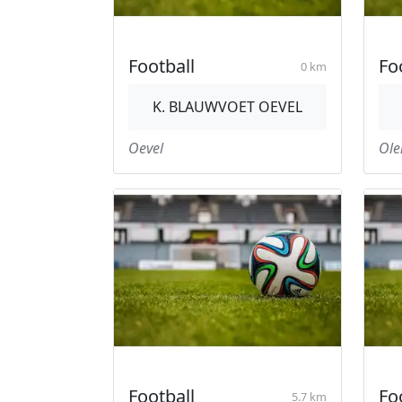
Football
Fo
0 km
K. BLAUWVOET OEVEL
Oevel
Ole
Football
Fo
5.7 km