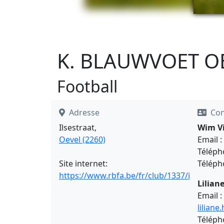
K. BLAUWVOET O
Football
Adresse
Con
Ilsestraat,
Wim Vi
Oevel (2260)
Email :
Téléph
Site internet:
Téléph
https://www.rbfa.be/fr/club/1337/infos
Lilian
Email :
lilian
Téléph