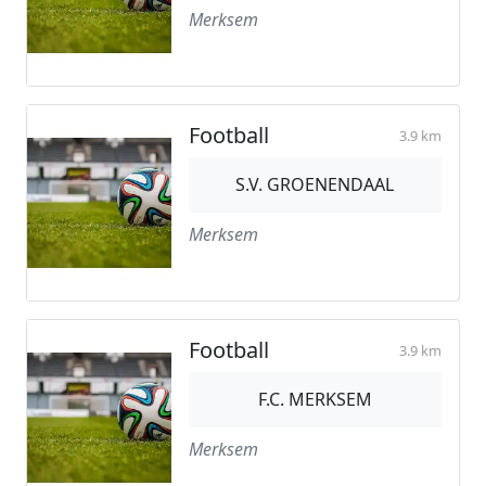
Merksem
Football
3.9 km
S.V. GROENENDAAL
Merksem
Football
3.9 km
F.C. MERKSEM
Merksem