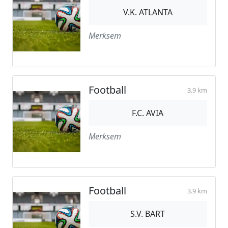
V.K. ATLANTA
Merksem
Football
3.9 km
F.C. AVIA
Merksem
Football
3.9 km
S.V. BART