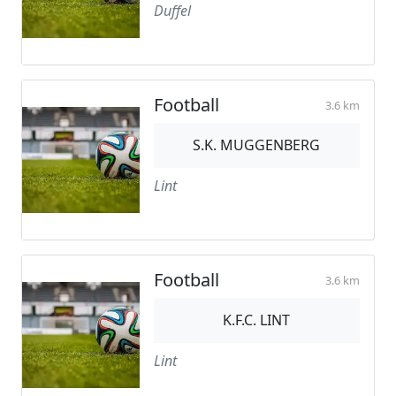
Duffel
Football
3.6 km
S.K. MUGGENBERG
Lint
Football
3.6 km
K.F.C. LINT
Lint