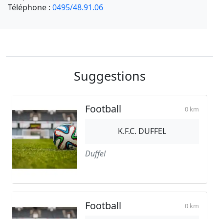
Téléphone :
0495/48.91.06
Suggestions
Football
0 km
K.F.C. DUFFEL
Duffel
Football
0 km