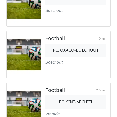
Boechout
Football
0 km
F.C. OXACO-BOECHOUT
Boechout
Football
2.5 km
F.C. SINT-MICHIEL
Vremde