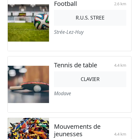
Football
2.6 km
R.U.S. STREE
Strée-Lez-Huy
Tennis de table
4.4 km
CLAVIER
Modave
Mouvements de
jeunesses
4.4 km