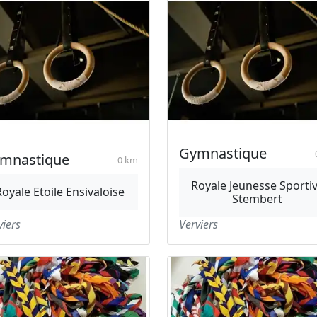
Gymnastique
mnastique
0 km
Royale Jeunesse Sporti
Royale Etoile Ensivaloise
Stembert
viers
Verviers