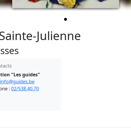
 Sainte-Julienne
sses
tacts
tion "Les guides"
info@guides.be
one :
02/538.40.70
on