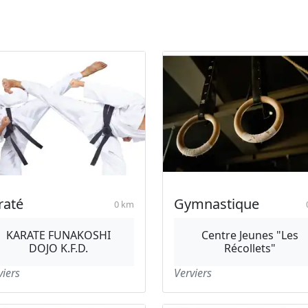
raté
Gymnastique
0 km
KARATE FUNAKOSHI
Centre Jeunes "Les
DOJO K.F.D.
Récollets"
viers
Verviers