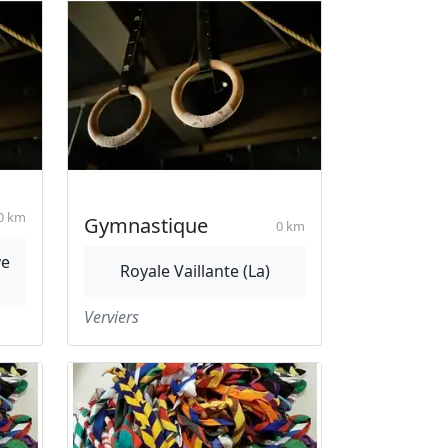
0 km
Gymnastique
0 km
ve
Royale Vaillante (La)
Verviers