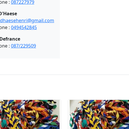
one :
087227979
D'Haese
dhaesehenri@gmail.com
one :
0494542845
 Defrance
one :
087/229509