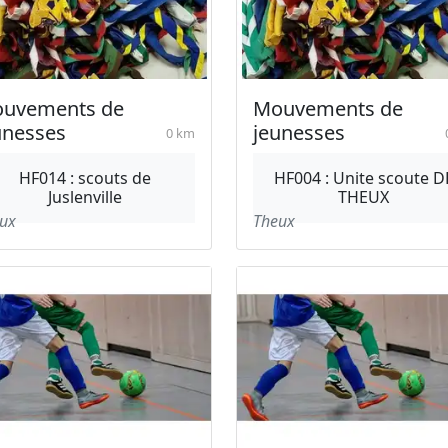
uvements de
Mouvements de
unesses
jeunesses
0 km
HF014 : scouts de
HF004 : Unite scoute D
Juslenville
THEUX
ux
Theux