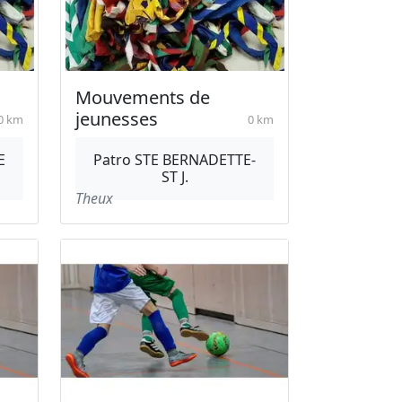
Mouvements de
jeunesses
0 km
0 km
E
Patro STE BERNADETTE-
ST J.
Theux