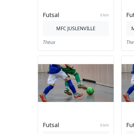
Futsal
Fu
0 km
MFC JUSLENVILLE
M
Theux
The
Futsal
Fu
0 km