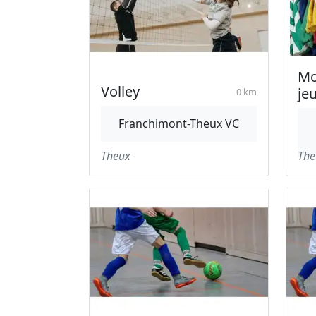
Mo
Volley
je
0 km
Franchimont-Theux VC
Theux
The