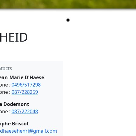
UHEID
tacts
ean-Marie D'Haese
one :
0496/517298
one :
087/228259
le Dodemont
one :
087/222048
ophe Briscot
dhaesehenri@gmail.com