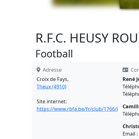
R.F.C. HEUSY RO
Football
Adresse
Con
Croix de Fays,
René J
Theux (4910)
Téléph
Téléph
Site internet:
Camil
https://www.rbfa.be/fr/club/1766/infos
Téléph
Christ
Email :