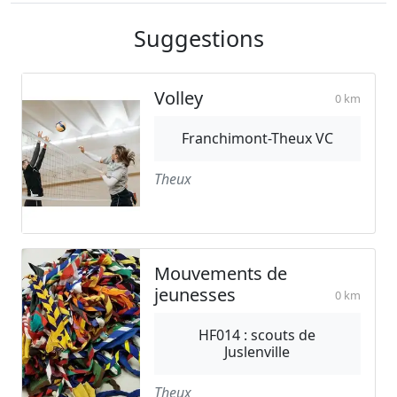
Suggestions
Volley
0 km
Franchimont-Theux VC
Theux
Mouvements de
jeunesses
0 km
HF014 : scouts de
Juslenville
Theux