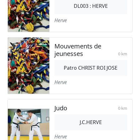
DL003 : HERVE
Herve
Mouvements de
jeunesses
0 km
Patro CHRIST ROI JOSE
Herve
Judo
0 km
J.C.HERVE
Herve