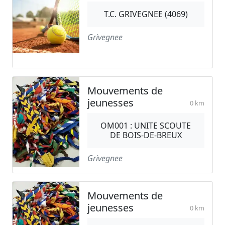
T.C. GRIVEGNEE (4069)
Grivegnee
Mouvements de
jeunesses
0 km
OM001 : UNITE SCOUTE
DE BOIS-DE-BREUX
Grivegnee
Mouvements de
jeunesses
0 km