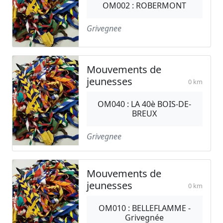
OM002 : ROBERMONT
Grivegnee
Mouvements de
jeunesses
0 km
OM040 : LA 40è BOIS-DE-
BREUX
Grivegnee
Mouvements de
jeunesses
0 km
OM010 : BELLEFLAMME -
Grivegnée