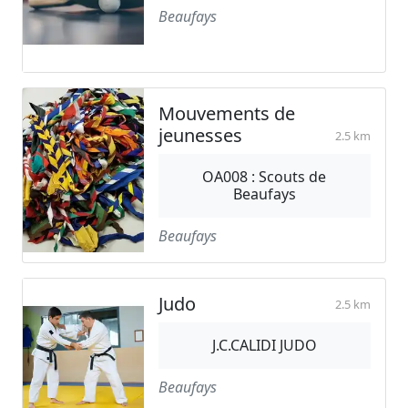
Beaufays
Mouvements de
jeunesses
2.5 km
OA008 : Scouts de
Beaufays
Beaufays
Judo
2.5 km
J.C.CALIDI JUDO
Beaufays