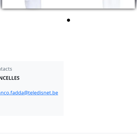
tacts
NCELLES
anco.fadda@teledisnet.be