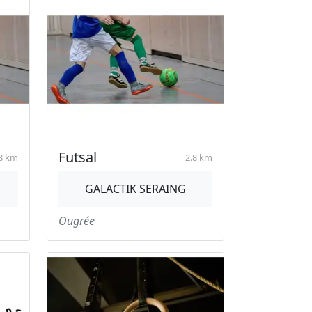
Futsal
8 km
2.8 km
GALACTIK SERAING
Ougrée