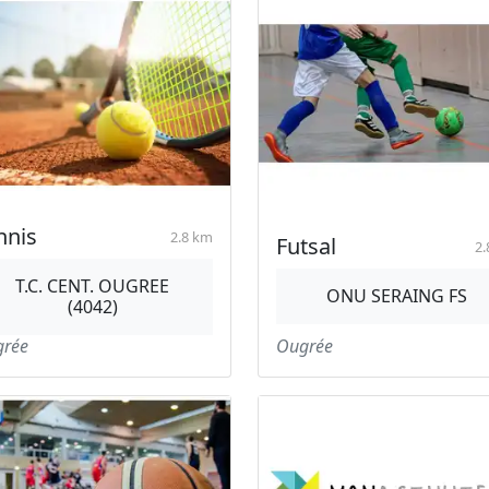
nnis
2.8 km
Futsal
2.
T.C. CENT. OUGREE
ONU SERAING FS
(4042)
rée
Ougrée