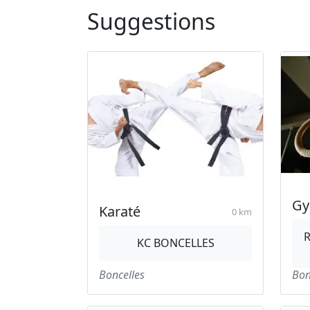
Suggestions
Gy
Karaté
0 km
R
KC BONCELLES
Boncelles
Bon