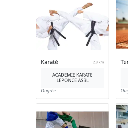
Karaté
Te
2.8 km
ACADEMIE KARATE
LEPONCE ASBL
Ougrée
Oug