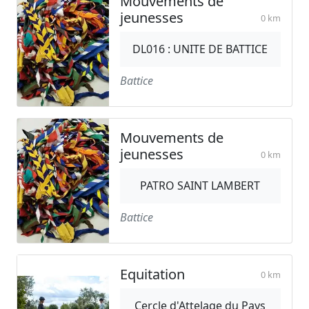
Mouvements de
jeunesses
0 km
DL016 : UNITE DE BATTICE
Battice
Mouvements de
jeunesses
0 km
PATRO SAINT LAMBERT
Battice
Equitation
0 km
Cercle d'Attelage du Pays