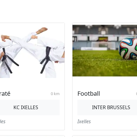
raté
Football
0 km
KC IXELLES
INTER BRUSSELS
les
Ixelles