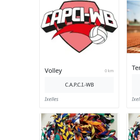
Te
Volley
0 km
C.A.P.C.I.-WB
Ixelles
Ixel