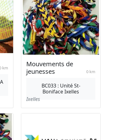
Mouvements de
0 km
jeunesses
0 km
LA
BC033 : Unité St-
Boniface Ixelles
Ixelles