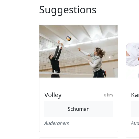
Suggestions
Volley
Ka
0 km
Schuman
Auderghem
Au