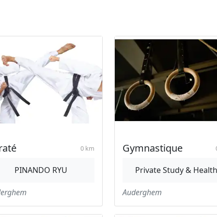
raté
Gymnastique
0 km
PINANDO RYU
Private Study & Healt
derghem
Auderghem