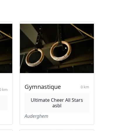
Gymnastique
0 km
0 km
Ultimate Cheer All Stars
h
asbl
Auderghem