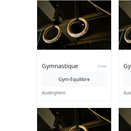
Gymnastique
Gy
0 km
Gym-Equilibre
Auderghem
Au