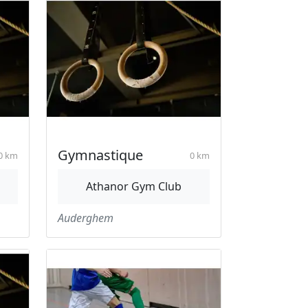
Gymnastique
0 km
0 km
Athanor Gym Club
Auderghem