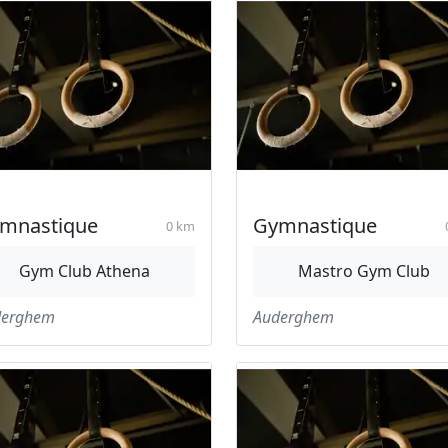
mnastique
Gymnastique
0 km
Gym Club Athena
Mastro Gym Club
derghem
Auderghem