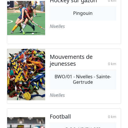
Hockey sur gazon
0 km
Pingouin
Nivelles
Mouvements de
jeunesses
0 km
BWO/01 - Nivelles - Sainte-
Gertrude
Nivelles
Football
0 km