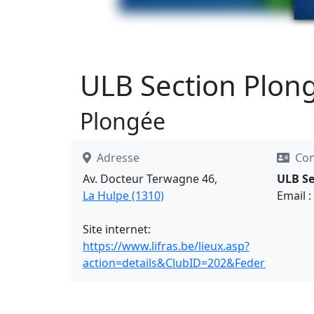
ULB Section Plon
Plongée
Adresse
Con
Av. Docteur Terwagne 46,
ULB Se
La Hulpe (1310)
Email :
Site internet:
https://www.lifras.be/lieux.asp?
action=details&ClubID=202&FederationCl