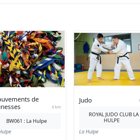
uvements de
Judo
unesses
0 km
ROYAL JUDO CLUB LA
HULPE
BW061 : La Hulpe
Hulpe
La Hulpe