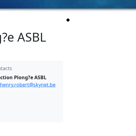
g?e ASBL
tacts
ction Plong?e ASBL
henry.robert@skynet.be
ubID=260&ByClub=