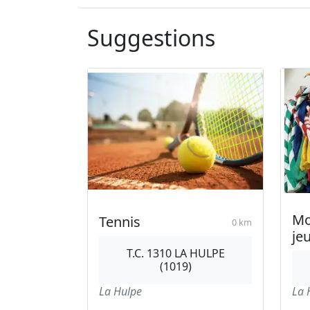
Suggestions
Mo
Tennis
0 km
je
T.C. 1310 LA HULPE
(1019)
La Hulpe
La 